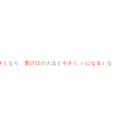
きく
なり、
受け口
の人ほど
小さく（-になる）
な