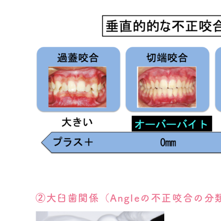
②大臼歯関係（Angleの不正咬合の分