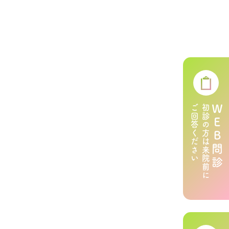
ご回答ください
初診の方は来院前に
ＷＥＢ問診