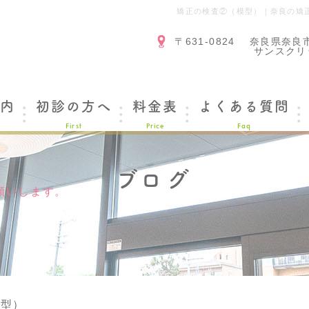
矯正の検査②（模型）｜奈良の矯
〒631-0824
奈良県奈良
サンスクリ
内
初診の方へ
料金表
よくある質問
First
Price
Faq
ブログ
願いします。
模型）