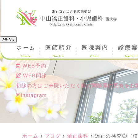
MENU
ホーム
医師紹介
医院案内
診療案
Home
Doctor
Clinic
Medical
WEB予約
WEB問診
初診の方はご来院いただく前に問診票の回答をお
Instagram
ホーム
ブログ
矯正歯科
矯正の検査②（