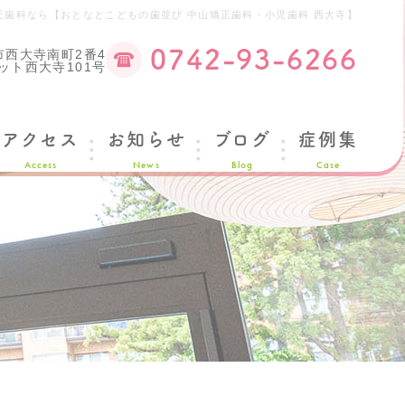
正歯科なら【おとなとこどもの歯並び 中山矯正歯科・小児歯科 西大寺】
0742-93-6266
市西大寺南町2番4
ット西大寺101号
アクセス
お知らせ
ブログ
症例集
Access
News
Blog
Case