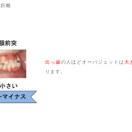
な距離
出っ歯
の人ほどオーバジェットは
大
ります。