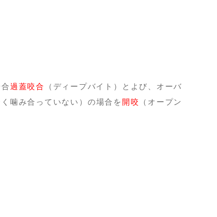
場合
過蓋咬合
（ディープバイト）とよび、オーバ
全く噛み合っていない）の場合を
開咬
（オープン