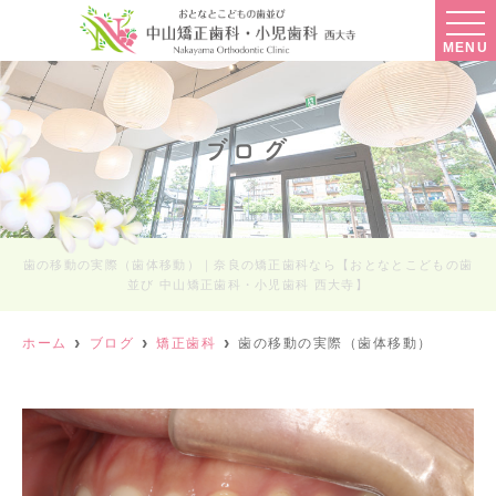
MENU
ブログ
歯の移動の実際（歯体移動）｜奈良の矯正歯科なら【おとなとこどもの歯
並び 中山矯正歯科・小児歯科 西大寺】
ホーム
ブログ
矯正歯科
歯の移動の実際（歯体移動）