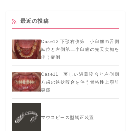
最近の投稿
Case12 下顎右側第二小臼歯の舌側
転位と左側第二小臼歯の先天欠如を
伴う症例
Case11 著しい過蓋咬合と左側側
方歯の鋏状咬合を伴う骨格性上顎前
突症
マウスピース型矯正装置